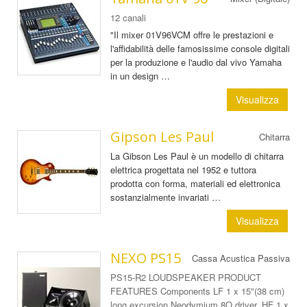
12 canali
"Il mixer 01V96VCM offre le prestazioni e
l'affidabilità delle famosissime console digitali
per la produzione e l'audio dal vivo Yamaha
in un design …
Visualizza
Gipson Les Paul
Chitarra
La Gibson Les Paul è un modello di chitarra
elettrica progettata nel 1952 e tuttora
prodotta con forma, materiali ed elettronica
sostanzialmente invariati …
Visualizza
NEXO PS15
Cassa Acustica Passiva
PS15-R2 LOUDSPEAKER PRODUCT
FEATURES Components LF 1 x 15"(38 cm)
long excursion Neodymium 8O driver. HF 1 x