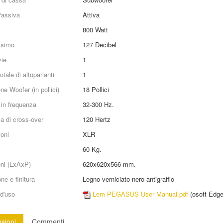
Passiva
Attiva
800
Watt
simo
127
Decibel
ie
1
tale di altoparlanti
1
e Woofer (in pollici)
18
Pollici
 in frequenza
32-300 Hz.
a di cross-over
120
Hertz
oni
XLR
60
Kg.
ni (LxAxP)
620x620x566 mm.
ne e finitura
Legno verniciato nero antigraffio
d'uso
Lem PEGASUS User Manual.pdf
(
osoft Edg
sioni
Commenti