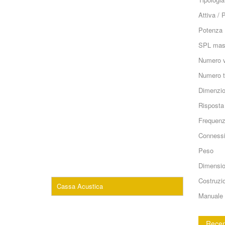
Attiva / 
Potenza
SPL mas
Numero v
Numero to
Dimenzion
Risposta
Frequenz
Connessi
Peso
Dimensio
Costruzio
Cassa Acustica
Manuale 
Recen