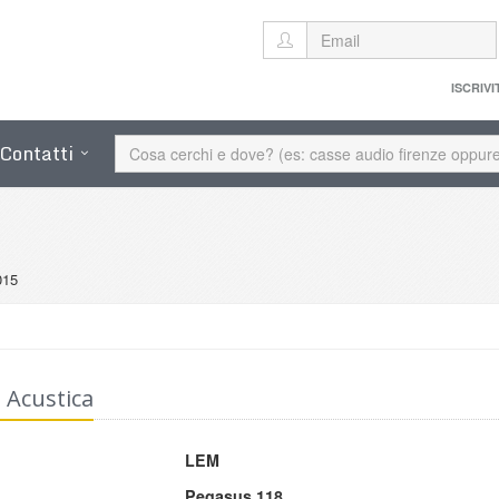
ISCRIVI
Contatti
015
 Acustica
LEM
Pegasus 118