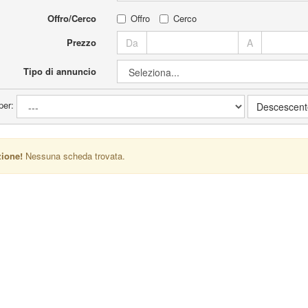
Offro/Cerco
Offro
Cerco
Prezzo
Da
A
Tipo di annuncio
per:
Descescent
zione!
Nessuna scheda trovata.